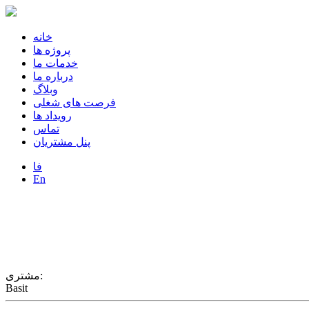
خانه
پروژه ها
خدمات ما
درباره ما
وبلاگ
فرصت های شغلی
رویداد ها
تماس
پنل مشتریان
فا
En
Basit Online Shop
Basit
مشتری:
Basit