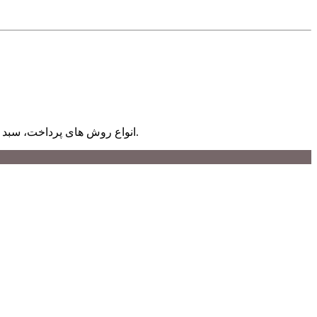
محصولات بسیط همیشه با کیفیت هست
انواع روش های پرداخت، سبد خرید پیشرفته، ماژول تخفیف و کمپین و ماژول همکاری در فروش از ماژول های بکار رفته در طراحی فروشگاه اینترنتی بسیط کالا میباشد.